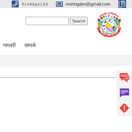
९८५२६६०८२२
meringden@gmail.com
Search form
Search
ग्यालरी
सम्पर्क