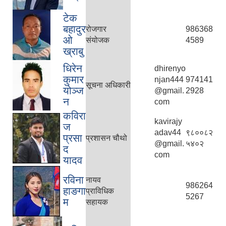
टेक
बहादुर
रोजगार
986368
ओ
संयोजक
4589
ख्राबु
धिरेन
dhirenyo
कुमार
njan444
974141
सूचना अधिकारी
योञ्‍ज
@gmail.
2928
न
com
कविरा
kavirajy
ज
adav44
९८००८२
प्रसा
प्रशासन चौथो
@gmail.
५४०२
द
com
यादव
रविना
नायव
986264
हाङगा
प्राविधिक
5267
म
सहायक