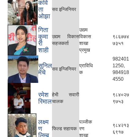
कवि
ता
सव इन्जिनियर
ओझा
गिता
उद्यम
कुमा
उद्यम विकास
विकास
९८६७७४
री
सहजकर्ता
शाखा
७३५१
शाही
प्रमुख
982401
सुनिल
प्राविधि
1250,
सव इन्जिनियर
मेचे
क
984918
4550
रमेश
हेभी सवारी
९८४०२७
रिमाल
चालक
९७५३
लक्ष्म
पञ्जीक
९८४२१३
ण
फिल्ड सहायक
रण
६९१७
लिम्बु
शाखा