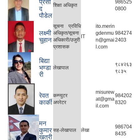
प्रसा
986525
शिक्षा अधिकृत
द
0800
पौडेल
सूचना प्रविधि
ito.merin
लक्ष्मी
अधिकृत/सूचना
gdenmu
984274
IT
चुहान
अधिकारी/उजुरी
n@gmai
2403
प्रशासक
l.com
बिद्या
९८४२६३
भण्डा
लेखापाल
९८३५
री
misurew
रेवत
कम्प्युटर
984202
at@gma
कार्की
अपरेटर
8320
il.com
मन
986704
कुमार
सह-लेखापाल
लेखा
8435
खत्री