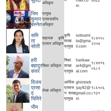
सुवेदी
न
mail.co
0822
अधिकृत
m
भिम
प्रमुख
कुमार
प्रशासकीय
बस्‍नेत
अधिकृत
समि
कृषि
sotisami
सहायक कृषि
९८४५५८
ता
शाखा
ta@gma
प्रसार अधिकृत
२२५४
सोती
प्रमुख
il.com
हरी
शिक्षा
harikaw
९८४७१६
बहादुर
शिक्षा अधिकृत
शाखा
ar4@gm
०६८२
कवर
प्रमुख
al.com
विजय
आर्थिक
ghimireb
प्रसा
प्रशास
ijay92@
९८६५०६
लेखा अधिकृत
द
न शाखा
gmail.co
८१३१
घिमिरे
प्रमुख
m
भीम