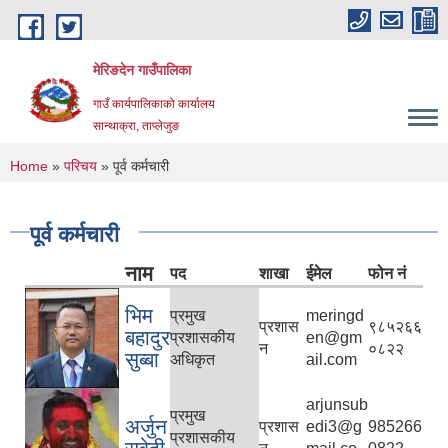
Skip to main content
मेरिङदेन गाउँपालिका
गाउँ कार्यपालिकाको कार्यालय
सान्थाक्रा, ताप्लेजुङ
You are here
Home
»
परिचय
» पूर्व कर्मचारी
पूर्व कर्मचारी
नाम
पद
शाखा
ईमेल
फोन नं
भिम
प्रमुख
meringd
प्रशास
९८५२६६
बहादुर
प्रशासकीय
en@gm
न
०८२२
सुब्बा
अधिकृत
ail.com
arjunsub
प्रमुख
अर्जुन
प्रशास
edi3@g
985266
प्रशासकीय