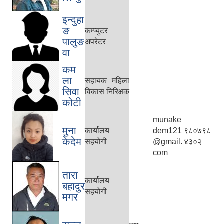
इन्दुहा
ङ
कम्प्युटर
पालुङ
अपरेटर
वा
कम
ला
सहायक महिला
सिवा
विकास निरिक्षक
कोटी
munake
मुना
कार्यालय
dem121
९८०७९८
केदेम
सहयोगी
@gmail.
४३०२
com
तारा
कार्यालय
बहादुर
सहयोगी
मगर