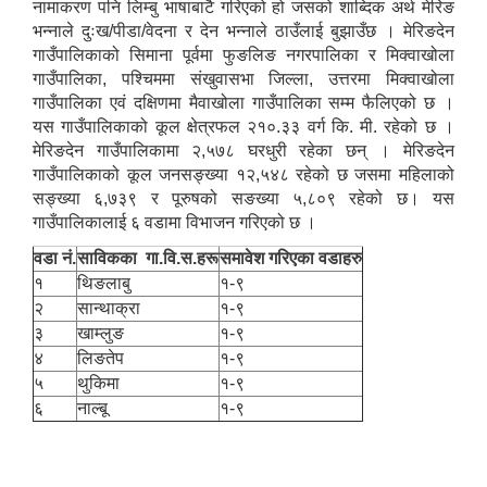
नामाकरण पनि लिम्बु भाषाबाटै गरिएको हो जसको शाब्दिक अर्थ मेरिङ
भन्‍नाले दुःख/पीडा/वेदना र देन भन्‍नाले ठाउँलाई बुझाउँछ । मेरिङदेन
गाउँपालिकाको सिमाना पूर्वमा फुङलिङ नगरपालिका र मिक्‍वाखोला
गाउँपालिका, पश्‍चिममा संखुवासभा जिल्ला, उत्तरमा मिक्‍वाखोला
गाउँपालिका एवं दक्षिणमा मैवाखोला गाउँपालिका सम्म फैलिएको छ ।
यस गाउँपालिकाको कूल क्षेत्रफल २१०.३३ वर्ग कि. मी. रहेको छ ।
मेरिङदेन गाउँपालिकामा २,५७८ घरधुरी रहेका छन् । मेरिङदेन
गाउँपालिकाको कूल जनसङ्ख्या १२,५४८ रहेको छ जसमा महिलाको
सङ्ख्या ६,७३९ र पूरुषको सङख्या ५,८०९ रहेको छ। यस
गाउँपालिकालाई ६ वडामा विभाजन गरिएको छ ।
वडा नं.
साविकका गा.वि.स.हरू
समावेश गरिएका वडाहरु
१
थिङलाबु
१-९
२
सान्थाक्रा
१-९
३
खाम्लुङ
१-९
४
लिङतेप
१-९
५
थुकिमा
१-९
६
नाल्बू
१-९