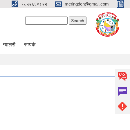
९८५२६६०८२२
meringden@gmail.com
Search form
Search
ग्यालरी
सम्पर्क