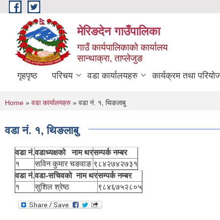
Skip to main content
मेरिङदेन गाउँपालिका
गाउँ कार्यपालिकाको कार्यालय
सान्थाक्रा, ताप्लेजुङ
गृहपृष्ठ
परिचय
वडा कार्यालयहरु
कार्यक्रम तथा परियो
You are here
Home
»
वडा कार्यालयहरु
» वडा नं. १, थिङलाबु
वडा नं. १, थिङलाबु
वडा नं.
वडाध्यक्षको नाम थर
सम्पर्क नम्बर
१
सविन कुमार चङवाङ
९८४२७४२७३१
वडा नं.
वडा-सचिवको नाम थर
सम्पर्क नम्बर
१
सुशिल श्रेष्ठ
९८४६७५२८०५