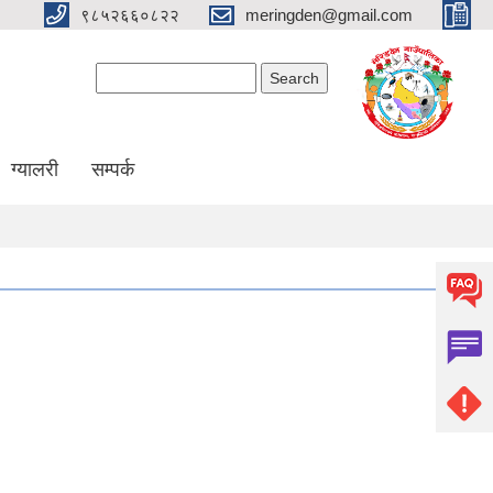
९८५२६६०८२२
meringden@gmail.com
Search form
Search
ग्यालरी
सम्पर्क