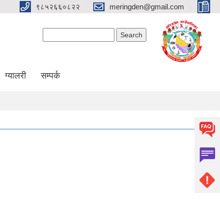
९८५२६६०८२२
meringden@gmail.com
Search form
Search
ग्यालरी
सम्पर्क