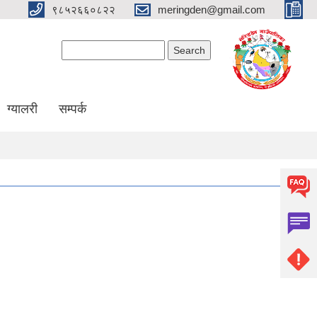
९८५२६६०८२२
meringden@gmail.com
Search form
Search
ग्यालरी
सम्पर्क