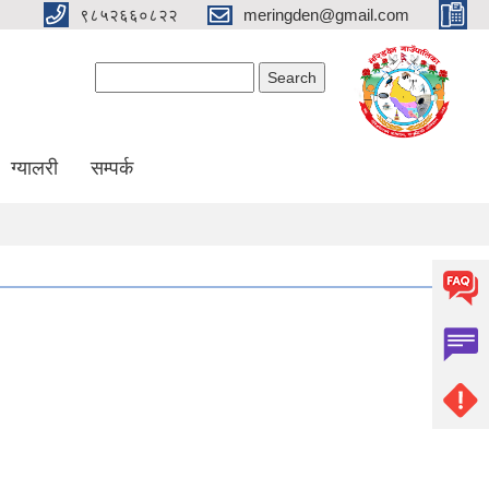
९८५२६६०८२२
meringden@gmail.com
Search form
Search
ग्यालरी
सम्पर्क