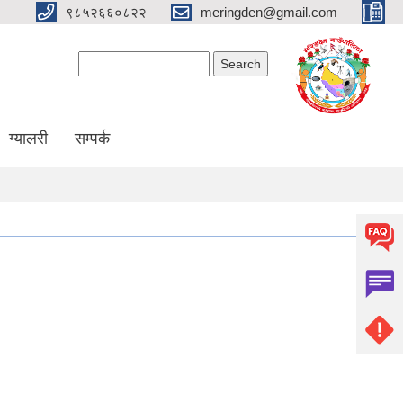
९८५२६६०८२२
meringden@gmail.com
Search form
Search
ग्यालरी
सम्पर्क